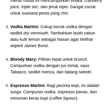
merah muda ini mencampurkan vodka,
cranberry
juice
,
triple sec
, dan jeruk nipis. Sangat cocok
untuk suasana pesta yang
chic
.
Vodka Martini:
Cukup kocok vodka dengan
sedikit
dry vermouth
. Tambahkan buah zaitun
atau kulit lemon sebagai hiasan agar terlihat
seperti James Bond.
Bloody Mary:
Pilihan tepat untuk
brunch
.
Campurkan vodka dengan jus tomat, saus
Tabasco, sedikit merica, dan batang seledri.
Espresso Martini:
Bagi pecinta kopi, ini adalah
surga. Campuran vodka, espresso panas, dan
minuman keras kopi (
coffee liqueur
).