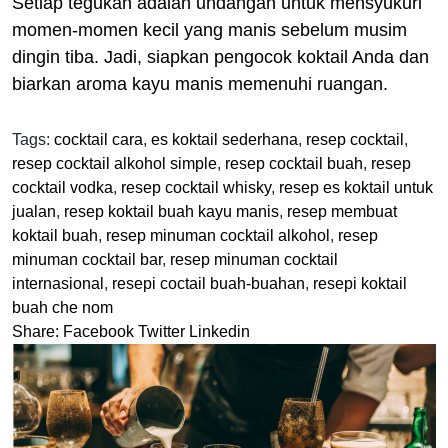
Setiap tegukan adalah undangan untuk mensyukuri
momen-momen kecil yang manis sebelum musim
dingin tiba. Jadi, siapkan pengocok koktail Anda dan
biarkan aroma kayu manis memenuhi ruangan.
Tags:
cocktail cara
,
es koktail sederhana
,
resep cocktail
,
resep cocktail alkohol simple
,
resep cocktail buah
,
resep
cocktail vodka
,
resep cocktail whisky
,
resep es koktail untuk
jualan
,
resep koktail buah kayu manis
,
resep membuat
koktail buah
,
resep minuman cocktail alkohol
,
resep
minuman cocktail bar
,
resep minuman cocktail
internasional
,
resepi coctail buah-buahan
,
resepi koktail
buah che nom
Share:
Facebook
Twitter
Linkedin