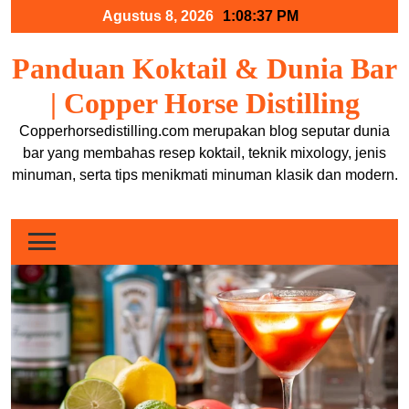
Skip
Agustus 8, 2026
1:08:38 PM
to
content
Panduan Koktail & Dunia Bar
| Copper Horse Distilling
Copperhorsedistilling.com merupakan blog seputar dunia
bar yang membahas resep koktail, teknik mixology, jenis
minuman, serta tips menikmati minuman klasik dan modern.