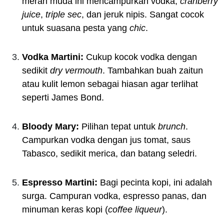
merah muda ini mencampurkan vodka,
cranberry
juice
,
triple sec
, dan jeruk nipis. Sangat cocok
untuk suasana pesta yang
chic
.
Vodka Martini:
Cukup kocok vodka dengan
sedikit
dry vermouth
. Tambahkan buah zaitun
atau kulit lemon sebagai hiasan agar terlihat
seperti James Bond.
Bloody Mary:
Pilihan tepat untuk
brunch
.
Campurkan vodka dengan jus tomat, saus
Tabasco, sedikit merica, dan batang seledri.
Espresso Martini:
Bagi pecinta kopi, ini adalah
surga. Campuran vodka, espresso panas, dan
minuman keras kopi (
coffee liqueur
).