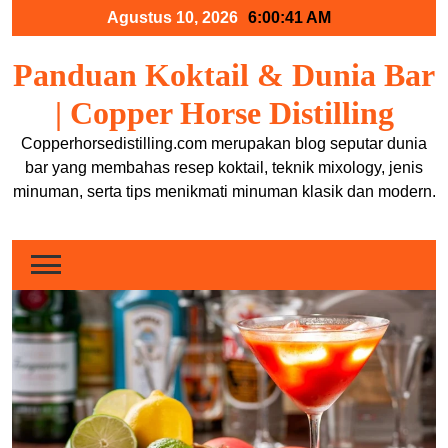
Skip
Agustus 10, 2026
6:00:41 AM
to
content
Panduan Koktail & Dunia Bar
| Copper Horse Distilling
Copperhorsedistilling.com merupakan blog seputar dunia
bar yang membahas resep koktail, teknik mixology, jenis
minuman, serta tips menikmati minuman klasik dan modern.