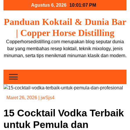
Skip
Agustus 6, 2026
10:01:07 PM
to
content
Panduan Koktail & Dunia Bar
| Copper Horse Distilling
Copperhorsedistilling.com merupakan blog seputar dunia
bar yang membahas resep koktail, teknik mixology, jenis
minuman, serta tips menikmati minuman klasik dan modern.
Maret 26, 2026
|
jwSjs4
15 Cocktail Vodka Terbaik
untuk Pemula dan