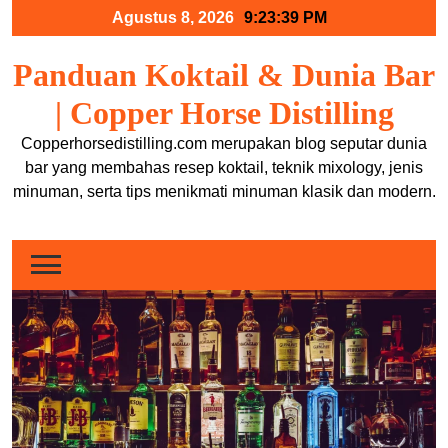
Skip
Agustus 8, 2026
9:23:40 PM
to
content
Panduan Koktail & Dunia Bar
| Copper Horse Distilling
Copperhorsedistilling.com merupakan blog seputar dunia
bar yang membahas resep koktail, teknik mixology, jenis
minuman, serta tips menikmati minuman klasik dan modern.