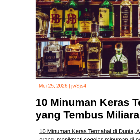
Mei 25, 2026
|
jwSjs4
10 Minuman Keras Te
yang Tembus Miliara
10 Minuman Keras Termahal di Dunia, A
orang, menikmati segelas minuman di pe