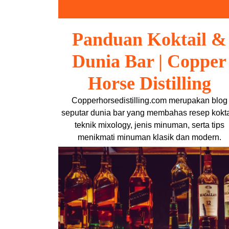
Skip
to
content
Panduan Koktail &
Dunia Bar | Copper
Horse Distilling
Copperhorsedistilling.com merupakan blog
seputar dunia bar yang membahas resep kokta
teknik mixology, jenis minuman, serta tips
menikmati minuman klasik dan modern.