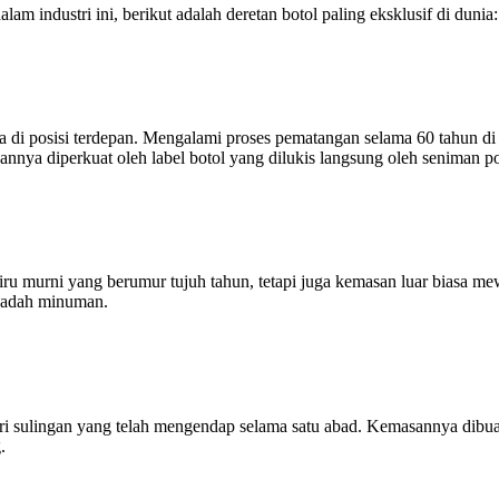
am industri ini, berikut adalah deretan botol paling eksklusif di dunia:
da di posisi terdepan. Mengalami proses pematangan selama 60 tahun di 
nya diperkuat oleh label botol yang dilukis langsung oleh seniman po
u murni yang berumur tujuh tahun, tetapi juga kemasan luar biasa mewa
wadah minuman.
ari sulingan yang telah mengendap selama satu abad. Kemasannya dibu
.