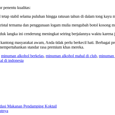
or penentu kualitas:
 tetap stabil selama puluhan hingga ratusan tahun di dalam tong kayu 
istal ternama dan penggunaan logam mulia mengubah botol kosong menja
roduk langka ini cenderung meningkat seiring berjalannya waktu karena
 kantong masyarakat awam, Anda tidak perlu berkecil hati. Berbagai p
 mempertahankan standar rasa premium khas mereka.
,
minuman alkohol berkelas
,
minuman alkohol mahal di club
,
minuman a
l di indonesia
ndasi Makanan Pendamping Koktail
atnya