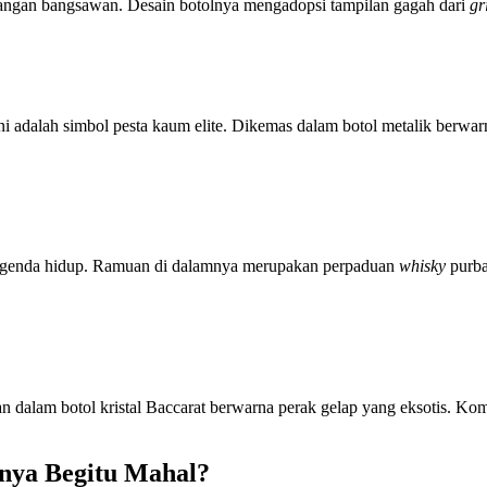
langan bangsawan. Desain botolnya mengadopsi tampilan gagah dari
gri
s ini adalah simbol pesta kaum elite. Dikemas dalam botol metalik ber
 legenda hidup. Ramuan di dalamnya merupakan perpaduan
whisky
purba
an dalam botol kristal Baccarat berwarna perak gelap yang eksotis. K
nya Begitu Mahal?