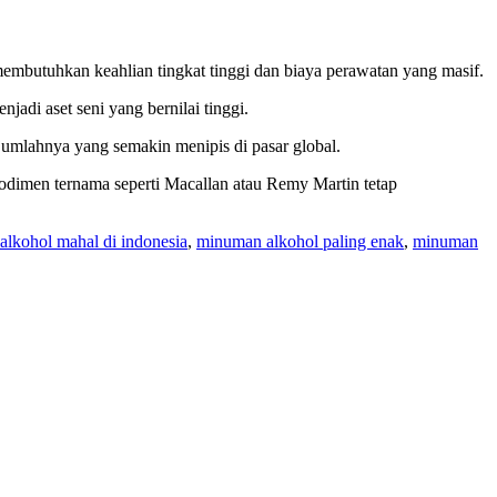
membutuhkan keahlian tingkat tinggi dan biaya perawatan yang masif.
di aset seni yang bernilai tinggi.
 jumlahnya yang semakin menipis di pasar global.
rodimen ternama seperti Macallan atau Remy Martin tetap
lkohol mahal di indonesia
,
minuman alkohol paling enak
,
minuman