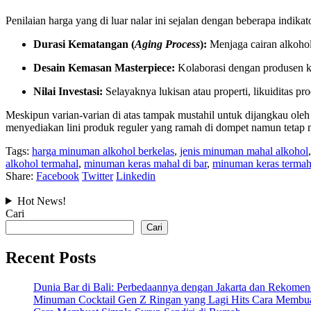
Penilaian harga yang di luar nalar ini sejalan dengan beberapa indikat
Durasi Kematangan (
Aging Process
):
Menjaga cairan alkohol
Desain Kemasan Masterpiece:
Kolaborasi dengan produsen kr
Nilai Investasi:
Selayaknya lukisan atau properti, likuiditas p
Meskipun varian-varian di atas tampak mustahil untuk dijangkau oleh
menyediakan lini produk reguler yang ramah di dompet namun tetap
Tags:
harga minuman alkohol berkelas
,
jenis minuman mahal alkohol
alkohol termahal
,
minuman keras mahal di bar
,
minuman keras termaha
Share:
Facebook
Twitter
Linkedin
Hot News!
Cari
Cari
Recent Posts
Dunia Bar di Bali: Perbedaannya dengan Jakarta dan Rekome
Minuman Cocktail Gen Z Ringan yang Lagi Hits Cara Membu