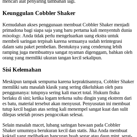
mencari alat penyaring tambahan lagi.
Keunggulan Cobbler Shaker
Kemudahan akses penggunaan membuat Cobbler Shaker menjadi
primadona bagi siapa saja yang baru pertama kali menyentuh dunia
mixology
. Anda tidak perlu mengeluarkan uang ekstra untuk
membeli saringan terpisah karena semuanya sudah terintegrasi
dalam satu paket pembelian. Bentuknya yang cenderung lebih
ramping juga membuatnya sangat nyaman digenggam, bahkan oleh
orang yang memiliki ukuran tangan kecil sekalipun.
Sisi Kelemahan
Meskipun tampak sempurna karena kepraktisannya, Cobbler Shaker
memiliki satu masalah klasik yang sering dikeluhkan oleh para
penggunanya: tutupnya sering kali macet total. Hukum fisika
berlaku di sini; ketika logam terkena suhu dingin yang ekstrem dari
es batu, material tersebut akan menyusut. Penyusutan ini membuat
tutup kecil bagian atas sering kali menempel sangat kuat dan sulit
dilepas setelah proses pengocokan selesai.
Selain masalah macet, lubang saringan bawaan pada Cobbler
Shaker umumnya berukuran kecil dan statis. Jika Anda membuat
koktail yang melibatkan hancuran buah segar atau daun mint, serat-