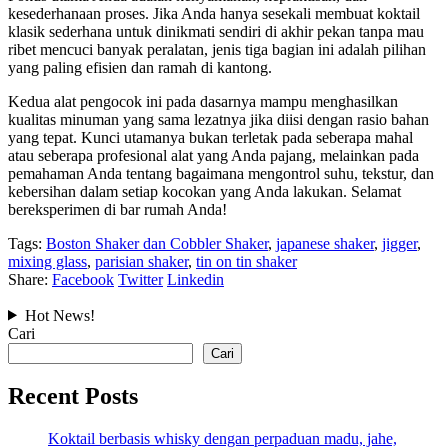
kesederhanaan proses. Jika Anda hanya sesekali membuat koktail
klasik sederhana untuk dinikmati sendiri di akhir pekan tanpa mau
ribet mencuci banyak peralatan, jenis tiga bagian ini adalah pilihan
yang paling efisien dan ramah di kantong.
Kedua alat pengocok ini pada dasarnya mampu menghasilkan
kualitas minuman yang sama lezatnya jika diisi dengan rasio bahan
yang tepat. Kunci utamanya bukan terletak pada seberapa mahal
atau seberapa profesional alat yang Anda pajang, melainkan pada
pemahaman Anda tentang bagaimana mengontrol suhu, tekstur, dan
kebersihan dalam setiap kocokan yang Anda lakukan. Selamat
bereksperimen di bar rumah Anda!
Tags:
Boston Shaker dan Cobbler Shaker
,
japanese shaker
,
jigger
,
mixing glass
,
parisian shaker
,
tin on tin shaker
Share:
Facebook
Twitter
Linkedin
Hot News!
Cari
Cari
Recent Posts
Koktail berbasis whisky dengan perpaduan madu, jahe,