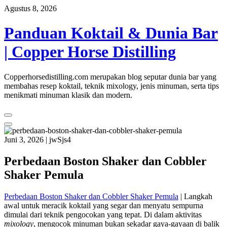
Skip
Agustus 8, 2026
to
content
Panduan Koktail & Dunia Bar
| Copper Horse Distilling
Copperhorsedistilling.com merupakan blog seputar dunia bar yang
membahas resep koktail, teknik mixology, jenis minuman, serta tips
menikmati minuman klasik dan modern.
Juni 3, 2026
|
jwSjs4
Perbedaan Boston Shaker dan Cobbler
Shaker Pemula
Perbedaan Boston Shaker dan Cobbler Shaker Pemula
| Langkah
awal untuk meracik koktail yang segar dan menyatu sempurna
dimulai dari teknik pengocokan yang tepat. Di dalam aktivitas
mixology
, mengocok minuman bukan sekadar gaya-gayaan di balik