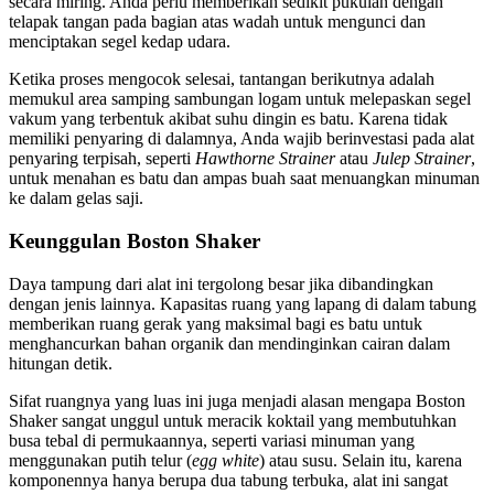
secara miring. Anda perlu memberikan sedikit pukulan dengan
telapak tangan pada bagian atas wadah untuk mengunci dan
menciptakan segel kedap udara.
Ketika proses mengocok selesai, tantangan berikutnya adalah
memukul area samping sambungan logam untuk melepaskan segel
vakum yang terbentuk akibat suhu dingin es batu. Karena tidak
memiliki penyaring di dalamnya, Anda wajib berinvestasi pada alat
penyaring terpisah, seperti
Hawthorne Strainer
atau
Julep Strainer
,
untuk menahan es batu dan ampas buah saat menuangkan minuman
ke dalam gelas saji.
Keunggulan Boston Shaker
Daya tampung dari alat ini tergolong besar jika dibandingkan
dengan jenis lainnya. Kapasitas ruang yang lapang di dalam tabung
memberikan ruang gerak yang maksimal bagi es batu untuk
menghancurkan bahan organik dan mendinginkan cairan dalam
hitungan detik.
Sifat ruangnya yang luas ini juga menjadi alasan mengapa Boston
Shaker sangat unggul untuk meracik koktail yang membutuhkan
busa tebal di permukaannya, seperti variasi minuman yang
menggunakan putih telur (
egg white
) atau susu. Selain itu, karena
komponennya hanya berupa dua tabung terbuka, alat ini sangat