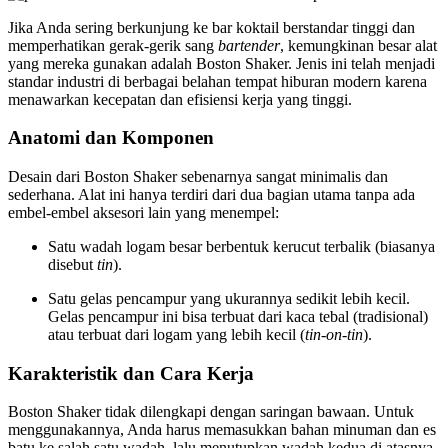
Jika Anda sering berkunjung ke bar koktail berstandar tinggi dan
memperhatikan gerak-gerik sang
bartender
, kemungkinan besar alat
yang mereka gunakan adalah Boston Shaker. Jenis ini telah menjadi
standar industri di berbagai belahan tempat hiburan modern karena
menawarkan kecepatan dan efisiensi kerja yang tinggi.
Anatomi dan Komponen
Desain dari Boston Shaker sebenarnya sangat minimalis dan
sederhana. Alat ini hanya terdiri dari dua bagian utama tanpa ada
embel-embel aksesori lain yang menempel:
Satu wadah logam besar berbentuk kerucut terbalik (biasanya
disebut
tin
).
Satu gelas pencampur yang ukurannya sedikit lebih kecil.
Gelas pencampur ini bisa terbuat dari kaca tebal (tradisional)
atau terbuat dari logam yang lebih kecil (
tin-on-tin
).
Karakteristik dan Cara Kerja
Boston Shaker tidak dilengkapi dengan saringan bawaan. Untuk
menggunakannya, Anda harus memasukkan bahan minuman dan es
batu ke salah satu wadah, lalu menutupkan wadah kedua di atasnya