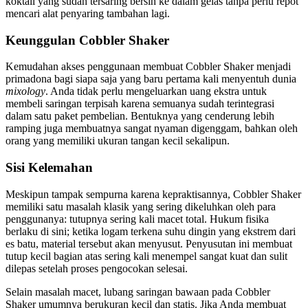
koktail yang sudah tersaring bersih ke dalam gelas tanpa perlu repot
mencari alat penyaring tambahan lagi.
Keunggulan Cobbler Shaker
Kemudahan akses penggunaan membuat Cobbler Shaker menjadi
primadona bagi siapa saja yang baru pertama kali menyentuh dunia
mixology
. Anda tidak perlu mengeluarkan uang ekstra untuk
membeli saringan terpisah karena semuanya sudah terintegrasi
dalam satu paket pembelian. Bentuknya yang cenderung lebih
ramping juga membuatnya sangat nyaman digenggam, bahkan oleh
orang yang memiliki ukuran tangan kecil sekalipun.
Sisi Kelemahan
Meskipun tampak sempurna karena kepraktisannya, Cobbler Shaker
memiliki satu masalah klasik yang sering dikeluhkan oleh para
penggunanya: tutupnya sering kali macet total. Hukum fisika
berlaku di sini; ketika logam terkena suhu dingin yang ekstrem dari
es batu, material tersebut akan menyusut. Penyusutan ini membuat
tutup kecil bagian atas sering kali menempel sangat kuat dan sulit
dilepas setelah proses pengocokan selesai.
Selain masalah macet, lubang saringan bawaan pada Cobbler
Shaker umumnya berukuran kecil dan statis. Jika Anda membuat