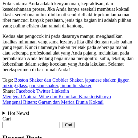
Fokus utama Anda adalah kenyamanan, kepraktisan, dan
kesederhanaan proses. Jika Anda hanya sesekali membuat koktail
klasik sederhana untuk dinikmati sendiri di akhir pekan tanpa mau
ribet mencuci banyak peralatan, jenis tiga bagian ini adalah pilihan
yang paling efisien dan ramah di kantong.
Kedua alat pengocok ini pada dasarnya mampu menghasilkan
kualitas minuman yang sama lezatnya jika diisi dengan rasio bahan
yang tepat. Kunci utamanya bukan terletak pada seberapa mahal
atau seberapa profesional alat yang Anda pajang, melainkan pada
pemahaman Anda tentang bagaimana mengontrol suhu, tekstur, dan
kebersihan dalam setiap kocokan yang Anda lakukan. Selamat
bereksperimen di bar rumah Anda!
Tags:
Boston Shaker dan Cobbler Shaker
,
japanese shaker
,
jigger
,
mixing glass
,
parisian shaker
,
tin on tin shaker
Share:
Facebook
Twitter
Linkedin
Mengenal Natural Wine dan Keunikan Karakteristiknya
Mengenal Bitters: Garam dan Merica Dunia Koktail
Hot News!
Cari
Cari