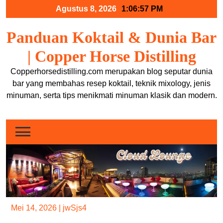
Skip
Agustus 8, 2026
1:06:57 PM
to
content
Panduan Koktail & Dunia Bar
| Copper Horse Distilling
Copperhorsedistilling.com merupakan blog seputar dunia
bar yang membahas resep koktail, teknik mixology, jenis
minuman, serta tips menikmati minuman klasik dan modern.
Mei 14, 2026
|
jwSjs4