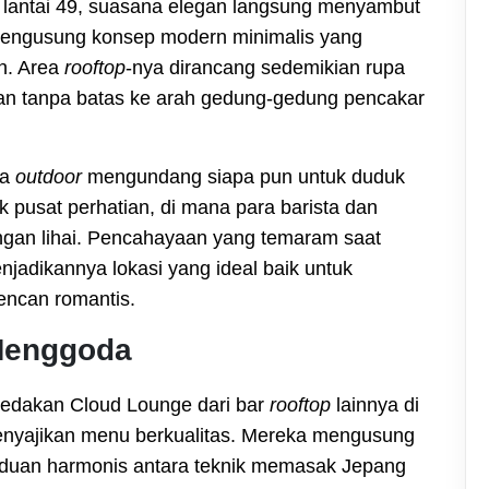
ju lantai 49, suasana elegan langsung menyambut
 mengusung konsep modern minimalis yang
n. Area
rooftop
-nya dirancang sedemikian rupa
an tanpa batas ke arah gedung-gedung pencakar
ea
outdoor
mengundang siapa pun untuk duduk
k pusat perhatian, di mana para barista dan
gan lihai. Pencahayaan yang temaram saat
jadikannya lokasi yang ideal baik untuk
encan romantis.
 Menggoda
bedakan Cloud Lounge dari bar
rooftop
lainnya di
enyajikan menu berkualitas. Mereka mengusung
uan harmonis antara teknik memasak Jepang