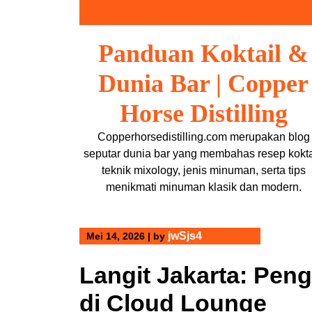
Skip
to
content
Panduan Koktail &
Dunia Bar | Copper
Horse Distilling
Copperhorsedistilling.com merupakan blog
seputar dunia bar yang membahas resep kokta
teknik mixology, jenis minuman, serta tips
menikmati minuman klasik dan modern.
jwSjs4
Mei 14, 2026
|
by
Langit Jakarta: Pen
di Cloud Lounge