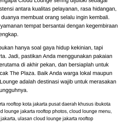
gapa Cloud Lounge sering dijuluki sebagai
stensi antara kualitas pelayanan, rasa hidangan,
 duanya membuat orang selalu ingin kembali.
nyamanan tempat bersantai dengan kegembiraan
lengkap.
kan hanya soal gaya hidup kekinian, tapi
arta. Jadi, pastikan Anda menggunakan pakaian
erutama di akhir pekan, dan bersiaplah untuk
ncak The Plaza. Baik Anda warga lokal maupun
Lounge adalah destinasi wajib untuk merasakan
sungguhnya.
rta rooftop kota jakarta pusat daerah khusus ibukota
d lounge jakarta rooftop photos
,
cloud lounge menu
,
 jakarta
,
ulasan cloud lounge jakarta rooftop