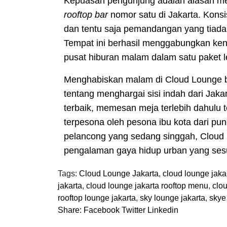
Kepuasan pengunjung adalah alasan men
rooftop bar
nomor satu di Jakarta. Konsi
dan tentu saja pemandangan yang tiada
Tempat ini berhasil menggabungkan ke
pusat hiburan malam dalam satu paket 
Menghabiskan malam di Cloud Lounge bu
tentang menghargai sisi indah dari Jak
terbaik, memesan meja terlebih dahulu t
terpesona oleh pesona ibu kota dari pu
pelancong yang sedang singgah, Cloud 
pengalaman gaya hidup urban yang se
Tags:
Cloud Lounge Jakarta
,
cloud lounge jaka
jakarta
,
cloud lounge jakarta rooftop menu
,
clou
rooftop lounge jakarta
,
sky lounge jakarta
,
skye
Share:
Facebook
Twitter
Linkedin