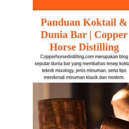
Skip
to
content
Panduan Koktail &
Dunia Bar | Copper
Horse Distilling
Copperhorsedistilling.com merupakan blog
seputar dunia bar yang membahas resep kokta
teknik mixology, jenis minuman, serta tips
menikmati minuman klasik dan modern.