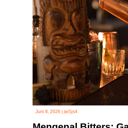
Juni 8, 2026
|
jwSjs4
Mengenal Bitters: G