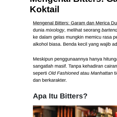
Koktail
Mengenal Bitters: Garam dan Merica Dun
dunia
mixology
, melihat seorang
barten
ke dalam gelas mungkin memicu rasa pe
alkohol biasa. Benda kecil yang wajib a
Meskipun penggunaannya hanya hitunga
sangatlah masif. Tanpa kehadiran cairan 
seperti
Old Fashioned
atau
Manhattan
t
dan berkarakter.
Apa Itu Bitters?