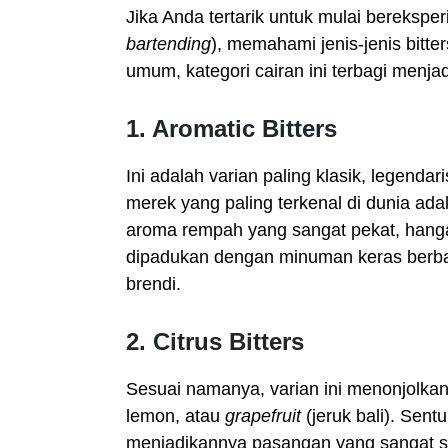
Jika Anda tertarik untuk mulai berekspe
bartending
), memahami jenis-jenis bitte
umum, kategori cairan ini terbagi menja
1. Aromatic Bitters
Ini adalah varian paling klasik, legendari
merek yang paling terkenal di dunia ad
aroma rempah yang sangat pekat, hangat
dipadukan dengan minuman keras berbas
brendi.
2. Citrus Bitters
Sesuai namanya, varian ini menonjolkan k
lemon, atau
grapefruit
(jeruk bali). Sent
menjadikannya pasangan yang sangat se