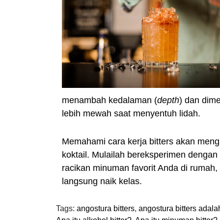
menambah kedalaman (
depth
) dan dim
lebih mewah saat menyentuh lidah.
Memahami cara kerja bitters akan men
koktail. Mulailah bereksperimen denga
racikan minuman favorit Anda di rumah,
langsung naik kelas.
Tags:
angostura bitters
,
angostura bitters adala