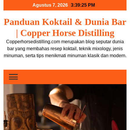
Skip
Agustus 7, 2026
3:39:25 PM
to
content
Panduan Koktail & Dunia Bar
| Copper Horse Distilling
Copperhorsedistilling.com merupakan blog seputar dunia
bar yang membahas resep koktail, teknik mixology, jenis
minuman, serta tips menikmati minuman klasik dan modern.