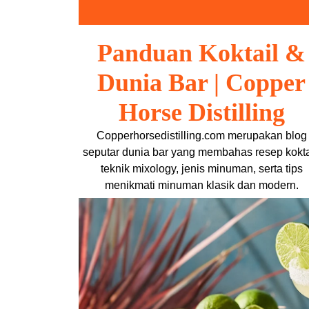
Skip
to
content
Panduan Koktail &
Dunia Bar | Copper
Horse Distilling
Copperhorsedistilling.com merupakan blog
seputar dunia bar yang membahas resep kokta
teknik mixology, jenis minuman, serta tips
menikmati minuman klasik dan modern.