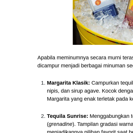
Apabila meminumnya secara murni terasa 
dicampur menjadi berbagai minuman sega
Margarita Klasik:
Campurkan tequi
nipis, dan sirup agave. Kocok denga
Margarita yang enak terletak pada
Tequila Sunrise:
Menggabungkan teq
(
grenadine
). Tampilan gradasi warn
menjadikannya pilihan favorit saat be