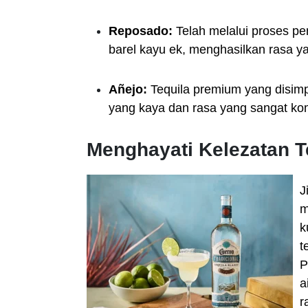
Reposado:
Telah melalui proses p
barel kayu ek, menghasilkan rasa ya
Añejo:
Tequila premium yang disimpa
yang kaya dan rasa yang sangat ko
Menghayati Kelezatan T
J
m
k
t
P
a
r