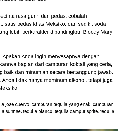
ecinta rasa gurih dan pedas, cobalah
, saus pedas khas Meksiko, dan sedikit soda
f yang lebih berkarakter dibandingkan Bloody Mary
han. Apakah Anda ingin menyesapnya dengan
annya bagian dari campuran koktail yang ceria,
yang baik dan minumlah secara bertanggung jawab.
 Anda tidak hanya meminum alkohol, tetapi juga
Meksiko.
la jose cuervo
,
campuran tequila yang enak
,
campuran
ila sunrise
,
tequila blanco
,
tequila campur sprite
,
tequila