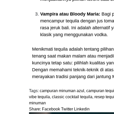
Vampira atau Bloody Maria:
Bagi p
mencampur tequila dengan jus tomat
rasa jeruk bali. Ini adalah alternati
klasik yang menggunakan vodka.
Menikmati tequila adalah tentang pili
tenang saat makan malam atau menjadik
kuncinya tetap satu: pilihlah kualitas 
Dengan memahami teknik-teknik di atas,
merayakan tradisi panjang dari jantung 
Tags:
campuran minuman azul
,
campuran tequi
vibe tequila
,
classic cocktail tequila
,
resep tequ
minuman
Share:
Facebook
Twitter
Linkedin