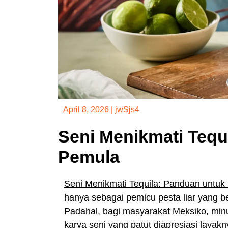
April 8, 2026
|
jwSjs4
Seni Menikmati Tequ
Pemula
Seni Menikmati Tequila: Panduan untuk
hanya sebagai pemicu pesta liar yang be
Padahal, bagi masyarakat Meksiko, minum
karya seni yang patut diapresiasi layak