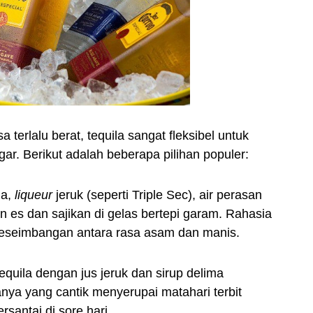
terlalu berat, tequila sangat fleksibel untuk
r. Berikut adalah beberapa pilihan populer:
la,
liqueur
jeruk (seperti Triple Sec), air perasan
n es dan sajikan di gelas bertepi garam. Rahasia
 keseimbangan antara rasa asam dan manis.
uila dengan jus jeruk dan sirup delima
anya yang cantik menyerupai matahari terbit
rsantai di sore hari.